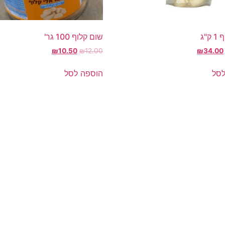
ק"ג
שום קלוף 100 גר'
₪
10.50
₪
12.00
₪
34.00
לסל
הוספה לסל