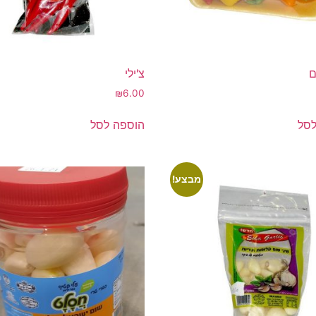
ם
צ'ילי
₪
6.00
לסל
הוספה לסל
מבצע!